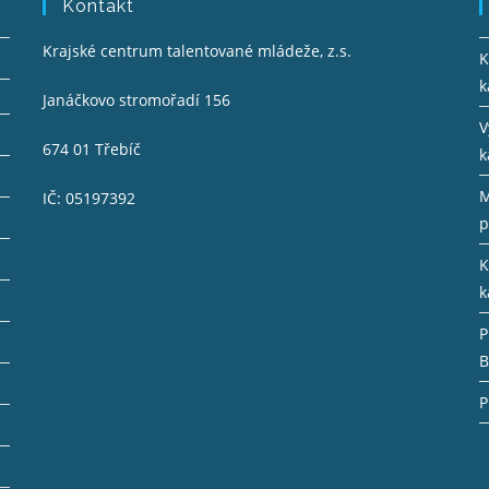
Kontakt
Krajské centrum talentované mládeže, z.s.
K
k
Janáčkovo stromořadí 156
V
674 01 Třebíč
k
M
IČ: 05197392
p
K
k
P
B
P