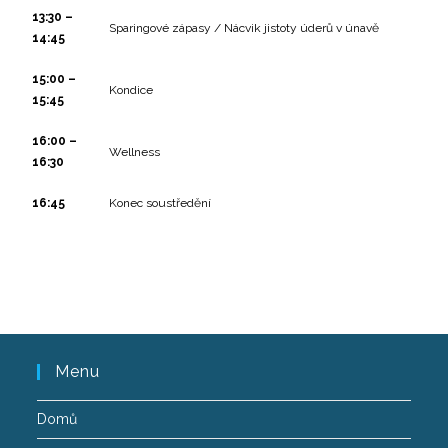
13:30 –
Sparingové zápasy / Nácvik jistoty úderů v únavě
14:45
15:00 –
Kondice
15:45
16:00 –
Wellness
16:30
16:45
Konec soustředění
Menu
Domů