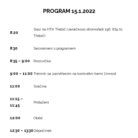
PROGRAM 15.1.2022
Sraz na HTK Třebíč (Janáčkovo stromořadí 156, 674 01
8:20
Třebíč)
8:30
Seznámení s programem
8:35 – 9:00
Rozcvička
9:00 – 11:00
Trénink se zaměřením na konkrétní herní činnost
11:00
Svačina
11:15 –
Protažení
11:45
12:00
Oběd
12:30 – 13:30
Odpočinek