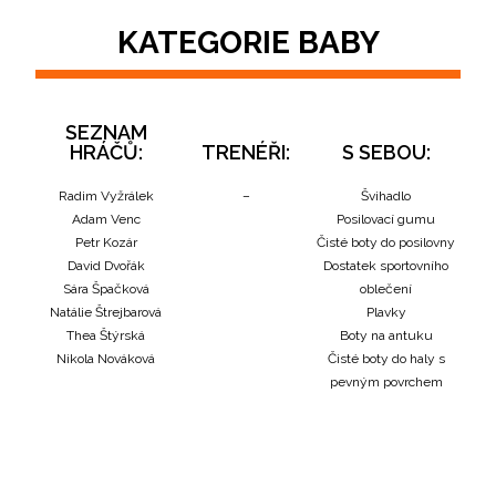
KATEGORIE BABY
SEZNAM
HRÁČŮ:
TRENÉŘI:
S SEBOU:
Radim Vyžrálek
–
Švihadlo
Adam Venc
Posilovací gumu
Petr Kozár
Čisté boty do posilovny
David Dvořák
Dostatek sportovního
Sára Špačková
oblečení
Natálie Štrejbarová
Plavky
Thea Štýrská
Boty na antuku
Nikola Nováková
Čisté boty do haly s
pevným povrchem