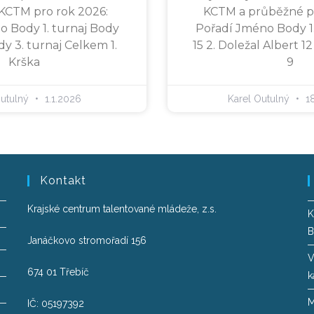
 KCTM pro rok 2026:
KCTM a průběžné poř
o Body 1. turnaj Body
Pořadí Jméno Body 1
dy 3. turnaj Celkem 1.
15 2. Doležal Albert 12
Krška
9
Outulný
1.1.2026
Karel Outulný
18
Kontakt
Krajské centrum talentované mládeže, z.s.
K
B
Janáčkovo stromořadí 156
V
674 01 Třebíč
k
M
IČ: 05197392