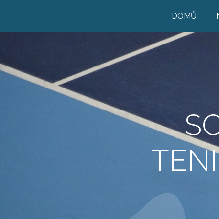
DOMŮ
S
TENI