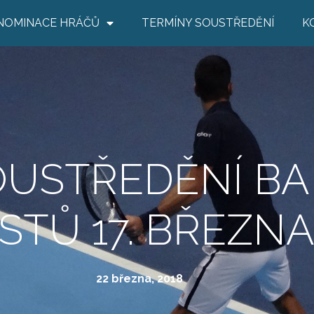
NOMINACE HRÁČŮ
TERMÍNY SOUSTŘEDĚNÍ
K
OUSTŘEDĚNÍ BA
STŮ 17. BŘEZNA
22 března, 2018