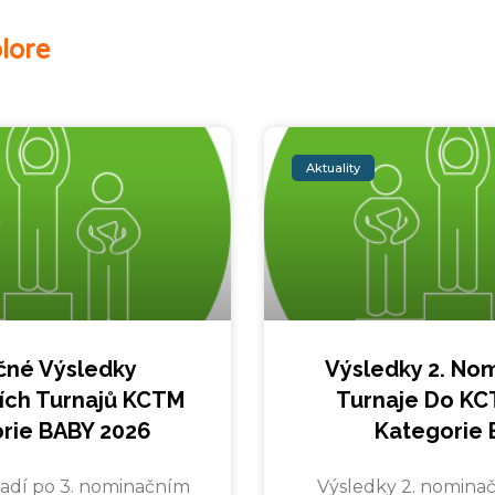
lore
Aktuality
čné Výsledky
Výsledky 2. No
ích Turnajů KCTM
Turnaje Do KC
rie BABY 2026
Kategorie 
adí po 3. nominačním
Výsledky 2. nominač