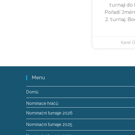
turnaji do
Pořadí Jmén
2. turnaj. Bo
Karel 
Menu
Domů
Nominace hráčů
Nominační turnaje 2026
Nominační turnaje 2025