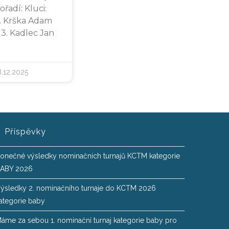
adí: Kluci:
. Krška Adam
 3. Kadlec Jan
.12.2025
Příspěvky
onečné výsledky nominačních turnajů KCTM kategorie
ABY 2026
ýsledky 2. nominačního turnaje do KCTM 2026
ategorie baby
áme za sebou 1. nominační turnaj kategorie baby pro