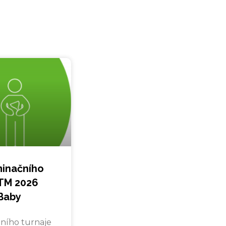
minačního
TM 2026
Baby
ního turnaje