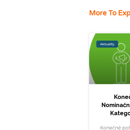
More To Exp
Aktuality
Kone
Nominačn
Katego
Konečné poř