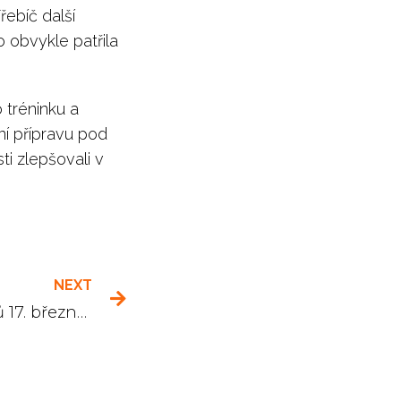
ebíč další
 obvykle patřila
 tréninku a
ní přípravu pod
 zlepšovali v
NEXT
Soustředění baby tenistů 17. března 2018