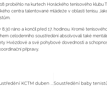
2018 proběhlo na kurtech Horáckého tenisového klubu Tř
kého centra talentované mládeže v oblasti tenisu. Jako
stům.
 8.30 ráno a končil před 17. hodinou. Kromě tenisového
ěhem celodenního soustředění absolvovali také mentál
ety Hvězdové a své pohybové dovednosti a schopnosti
koordinační přípravy.
Termíny soustředění KCTM duben 2018