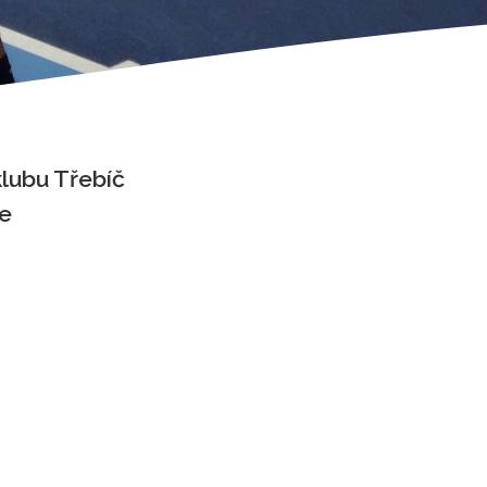
lubu Třebíč
že