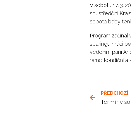
V sobotu 17. 3. 
soustředění Krajs
sobota baby teni
Program začínal v
sparingu hráči b
vedením paní An
rámci kondiční a 
PŘEDCHOZÍ