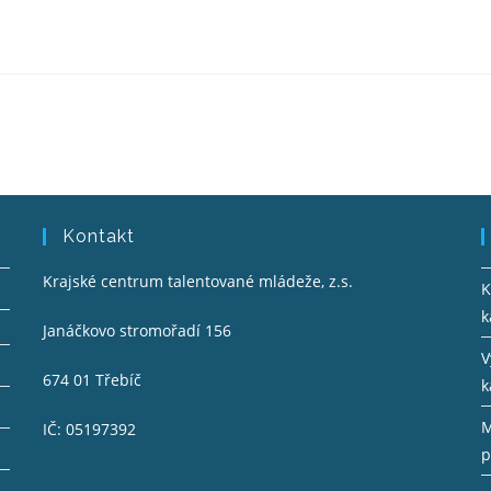
Kontakt
Krajské centrum talentované mládeže, z.s.
K
k
Janáčkovo stromořadí 156
V
674 01 Třebíč
k
M
IČ: 05197392
p